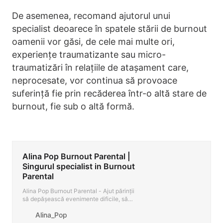
De asemenea, recomand ajutorul unui
specialist deoarece în spatele stării de burnout
oamenii vor găsi, de cele mai multe ori,
experiențe traumatizante sau micro-
traumatizări în relațiile de atașament care,
neprocesate, vor continua să provoace
suferință fie prin recăderea într-o altă stare de
burnout, fie sub o altă formă.
Alina Pop Burnout Parental |
Singurul specialist in Burnout
Parental
Alina Pop Burnout Parental - Ajut părinții
să depășească evenimente dificile, să
aibă relații mai bune cu copiii și cu
Alina_Pop
partenerul...