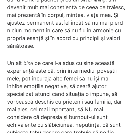
devenit mult mai conștientă de ceea ce trăiesc,
mai prezentă în corpul, mintea, viața mea. Și
ajustez permanent astfel încât să nu mai pierd
niciun moment în care să nu fiu în armonie cu
propria esență și în acord cu principii și valori
sănătoase.
Un alt
pe care l-a adus cu sine această
bine
experiență este că, prin intermediul poveștii
mele, pot încuraja alte femei să nu își mai
inhibe emoțiile negative, să ceară ajutor
specializat atunci când situația o impune, să
vorbească deschis cu prietenii sau familia, dar
mai ales, cel mai important, să NU mai
considere că depresia și burnout-ul sunt
echivalente cu slăbiciunea, neputința, că sunt
subiecte tabu despre care trebuie să ne fie