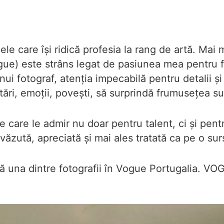
ele care își ridică profesia la rang de artă. Mai 
gue) este strâns legat de pasiunea mea pentru fo
ui fotograf, atenția impecabilă pentru detalii ș
tări, emoții, povești, să surprindă frumusețea su
 care le admir nu doar pentru talent, ci și pentr
văzută, apreciată și mai ales tratată ca pe o surs
cată una dintre fotografii în Vogue Portugalia. V