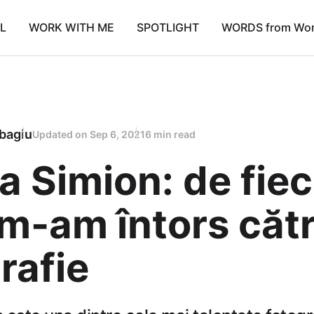
L
WORK WITH ME
SPOTLIGHT
WORDS from Wo
bagiu
Updated on
Sep 6, 2021
6 min read
ia Simion: de fie
m-am întors căt
rafie