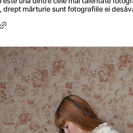
n este una dintre cele mai talentate fotog
, drept mărturie sunt fotografiile ei desăv