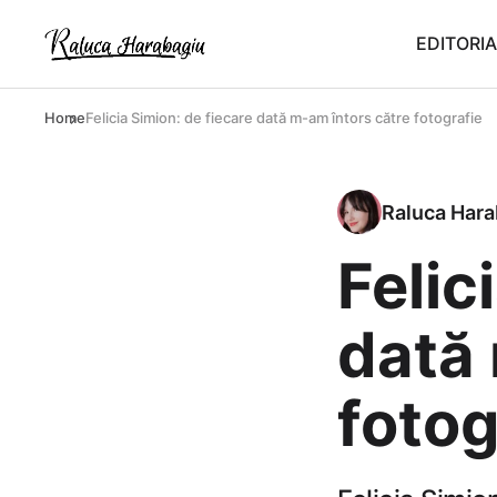
EDITORIA
Home
Felicia Simion: de fiecare dată m-am întors către fotografie
Raluca Hara
Felic
dată 
fotog