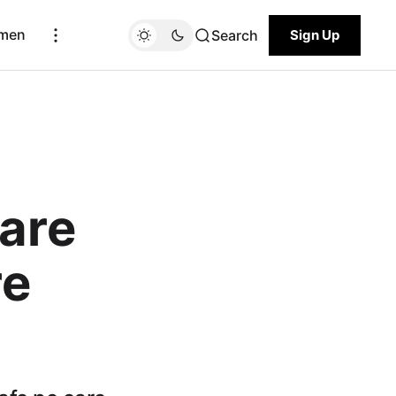
men
Search
Sign Up
care
re