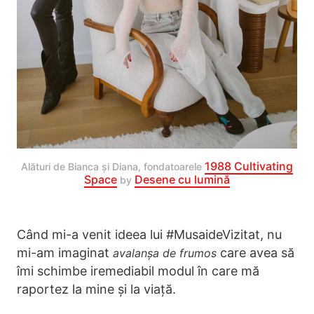
1988 Cultivating
Alături de Bianca și Diana, fondatoarele
Space
Desene cu lumină
by
Când mi-a venit ideea lui #MusaideVizitat, nu
mi-am imaginat
care avea să
avalanșa de frumos
îmi schimbe iremediabil modul în care mă
raportez la mine și la viață.