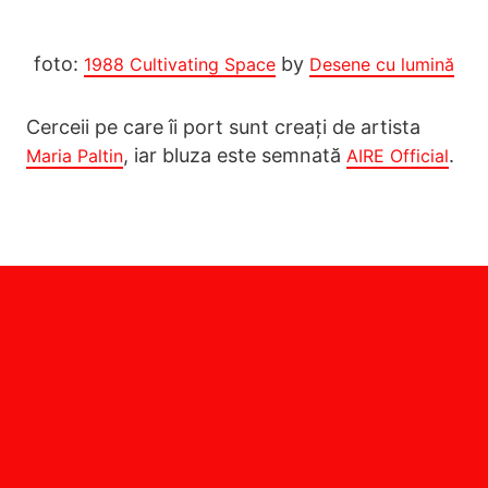
foto:
by
1988 Cultivating Space
Desene cu lumină
Cerceii pe care îi port sunt creați de artista
, iar bluza este semnată
.
Maria Paltin
AIRE Official