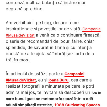
contează mult ca balanța să încline mai
degrabă spre bine.
Am vorbit aici, pe blog, despre femei
inspiraționale și poveștile lor de viață.
Campania
a venit ca o continuare firească,
#MusaideVizitat
o serie de recomandări de locuri faine, chiar
splendide, de savurat în tihnă și cu intenția
onestă de a te ajuta să îmbrățișezi arta de a
trăi frumos.
În articolul de astăzi, parte a
Campaniei
eu și
, cea care a
#MusaideVizitat
,
Ioana Buru
realizat fotografiile minunate pe care le poți
admira mai jos, te invităm să descoperi un
loc în
care bunul gust se metamorfozează într-o odă
,
.
adusă simplității estetice
1988 Cultivating Spaces