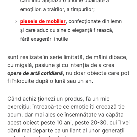
care îmbrățișează o anume dualitate a
emoțiilor, a trăirilor, a timpurilor;
piesele de mobilier
, confecționate din lemn
și care aduc cu sine o eleganță firească,
fără exagerări inutile
sunt realizate în serie limitată, de mâini dibace,
cu migală, pasiune și cu intenția de a crea
, nu doar obiecte care pot
opere de artă cotidiană
fi înlocuite după o lună sau un an.
Când achiziționezi un produs, fă un mic
exercițiu: întreabă-te ce emoție îți creează ție
acum, dar mai ales ce însemnătate va căpăta
acest obiect peste 10 ani, peste 20-30, cui îl vei
dărui mai departe ca un liant al unor generații