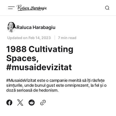
Raluca Harabagiu
Updated on
Feb 14, 2023
7 min read
1988 Cultivating
Spaces,
#musaidevizitat
#MusaideVizitat este o campanie menită să îți răsfețe
simțurile, unde bunul gust este omniprezent, la fel și o
doză serioasă de hedonism.