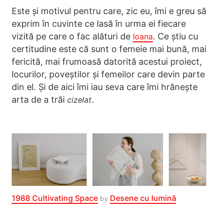
Este și motivul pentru care, zic eu, îmi e greu să
exprim în cuvinte ce lasă în urma ei fiecare
vizită pe care o fac alături de
. Ce știu cu
Ioana
certitudine este că sunt o femeie mai bună, mai
fericită, mai frumoasă datorită acestui proiect,
locurilor, poveștilor și femeilor care devin parte
din el. Și de aici îmi iau seva care îmi hrănește
arta de a trăi
.
cizelat
1988 Cultivating Space
Desene cu lumină
by