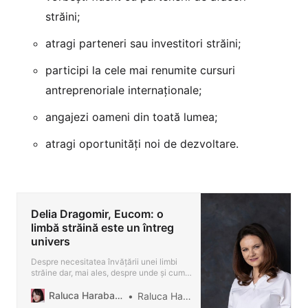
străini;
atragi parteneri sau investitori străini;
participi la cele mai renumite cursuri
antreprenoriale internaționale;
angajezi oameni din toată lumea;
atragi oportunități noi de dezvoltare.
Delia Dragomir, Eucom: o
limbă străină este un întreg
univers
Despre necesitatea învățării unei limbi
străine dar, mai ales, despre unde și cum
poți învăța o limbă străină de la o echipă
profesionistă și dedicată.
Raluca Harabagiu Blog
Raluca Harabagiu