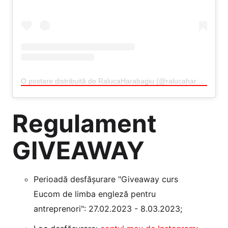
O postare distribuită de RalucaHarabagiu (@ralucaharabagiu)
Regulament
GIVEAWAY
Perioadă desfășurare "Giveaway curs
Eucom de limba engleză pentru
antreprenori": 27.02.2023 - 8.03.2023;