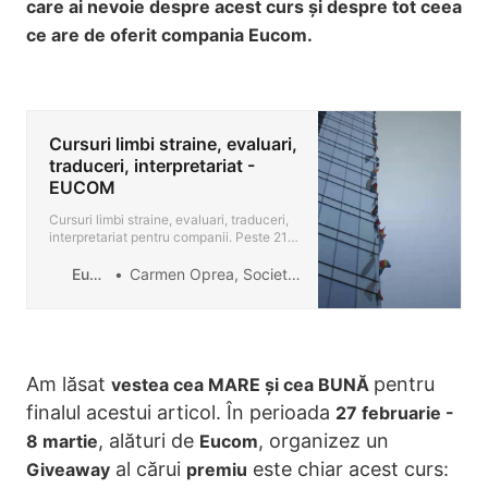
care ai nevoie despre acest curs și despre tot ceea
ce are de oferit compania Eucom.
Cursuri limbi straine, evaluari,
traduceri, interpretariat -
EUCOM
Cursuri limbi straine, evaluari, traduceri,
interpretariat pentru companii. Peste 216
specialisti in limbi straine si metode de
predare interactive.
Eucom
Carmen Oprea, Societe Generale European Business Services
Am lăsat
pentru
vestea cea MARE și cea BUNĂ
finalul acestui articol. În perioada
27 februarie -
, alături de
, organizez un
8 martie
Eucom
al cărui
este chiar acest curs:
Giveaway
premiu