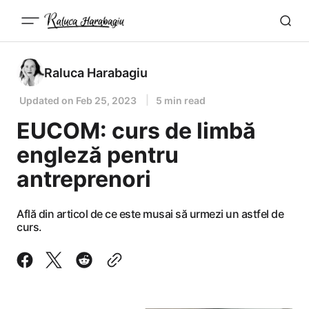
Raluca Harabagiu
Updated on
Feb 25, 2023
5 min read
EUCOM: curs de limbă
engleză pentru
antreprenori
Află din articol de ce este musai să urmezi un astfel de
curs.