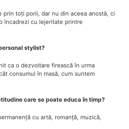
rin toți porii, dar nu din aceea anostă, ci
 încadrezi cu lejeritate printre
personal stylist?
enit ca o dezvoltare firească în urma
t decât consumul în masă, cum suntem
aptitudine care se poate educa în timp?
n permanență cu artă, romanță, muzică,