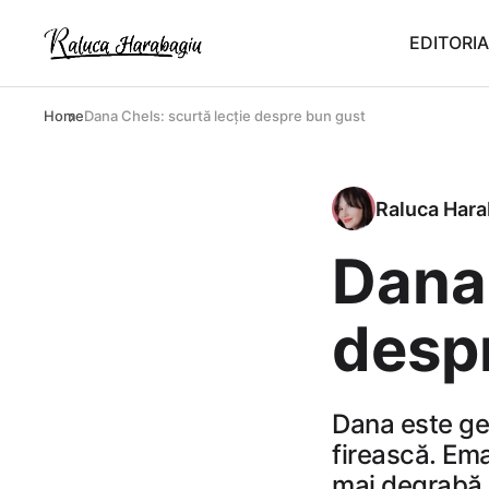
EDITORIA
Home
Dana Chels: scurtă lecție despre bun gust
Raluca Hara
Dana 
desp
Dana este ge
firească. Ema
mai degrabă u