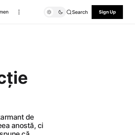
men
Search
Sign Up
cție
zarmant de
eea anostă, ci
r spune că