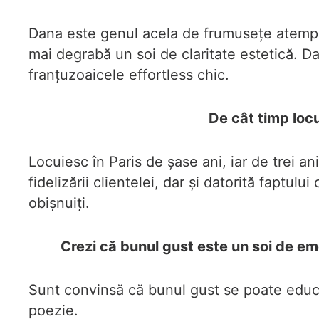
Dana este genul acela de frumusețe atempora
mai degrabă un soi de claritate estetică. Da
franțuzoaicele effortless chic.
De cât timp locu
Locuiesc în Paris de șase ani, iar de trei an
fidelizării clientelei, dar și datorită fapt
obișnuiți.
Crezi că bunul gust este un soi de emo
Sunt convinsă că bunul gust se poate educa
poezie.