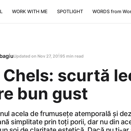
L
WORK WITH ME
SPOTLIGHT
WORDS from Wo
bagiu
Updated on
Nov 27, 2019
5 min read
Chels: scurtă le
re bun gust
nul acela de frumusețe atemporală și de
nă simplitate prin toți porii, dar nu din ac
n soi de claritate estetică. Dacă nu ți-a