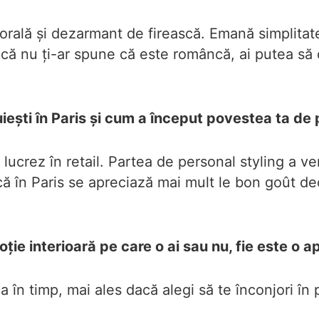
lă și dezarmant de firească. Emană simplitate p
că nu ți-ar spune că este româncă, ai putea să o
iești în Paris și cum a început povestea ta de 
i lucrez în retail. Partea de personal styling a v
ului că în Paris se apreciază mai mult le bon goû
ție interioară pe care o ai sau nu, fie este o 
 în timp, mai ales dacă alegi să te înconjori î