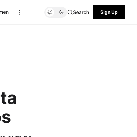
men
Search
Sign Up
ta
os