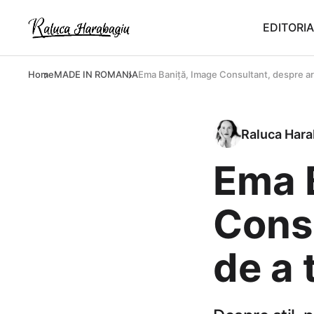
EDITORIA
Home
MADE IN ROMANIA
Ema Baniță, Image Consultant, despre ar
Raluca Hara
Ema 
Consu
de a 