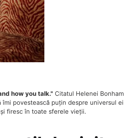
and how you talk."
Citatul Helenei Bonham
ă îmi povestească puțin despre universul ei
 firesc în toate sferele vieții.