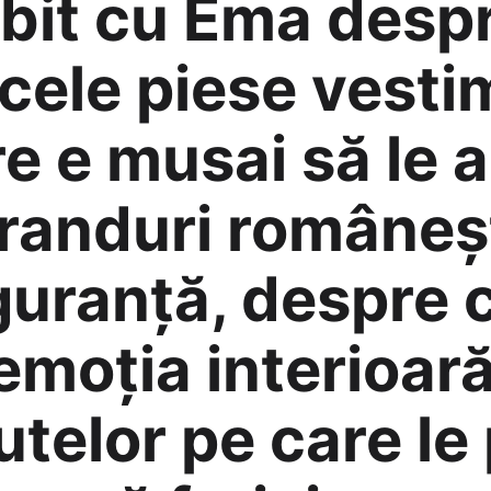
it cu Ema despre 
acele piese vest
e e musai să le a
randuri româneșt
siguranță, despr
emoția interioară
utelor pe care le