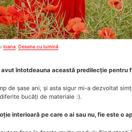
de
Ioana
,
Desene cu lumină
 avut întotdeauna această predilecție pentru
mp de șase ani, și asta sigur mi-a dezvoltat simțu
ferite bucăți de materiale :).
ție interioară pe care o ai sau nu, fie este o 