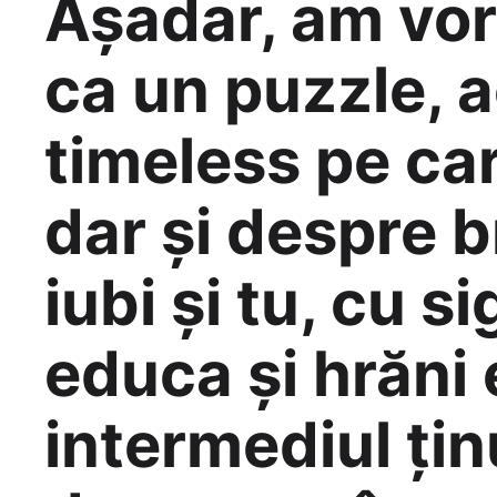
Așadar, am vorb
ca un puzzle, 
timeless pe car
dar și despre b
iubi și tu, cu 
educa și hrăni 
intermediul țin