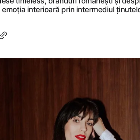
piese timeless, branduri românești și des
moția interioară prin intermediul ținutelo