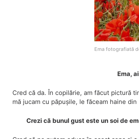
Ema fotografiată 
Ema, ai
Cred că da. În copilărie, am făcut pictură ti
mă jucam cu păpușile, le făceam haine din di
Crezi că bunul gust este un soi de emo