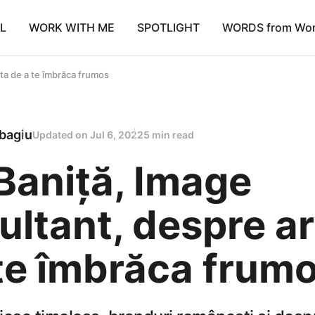
L
WORK WITH ME
SPOTLIGHT
WORDS from Wo
ta de a te îmbrăca frumos
bagiu
Updated on
Jul 6, 2022
5 min read
Baniță, Image
ltant, despre ar
te îmbrăca frum