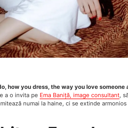
ou do, how you dress, the way you love someone 
e a o invita pe
Ema Baniță, image consultant
, s
mitează numai la haine, ci se extinde armonios și