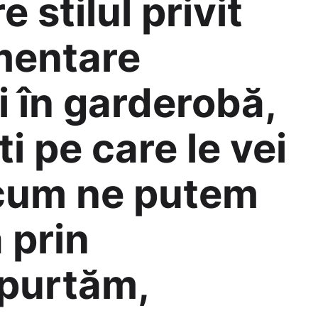
stilul privit
imentare
i în garderobă,
i pe care le vei
e cum ne putem
 prin
 purtăm,