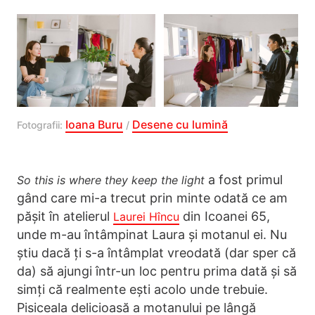
Ioana Buru
Desene cu lumină
Fotografii:
/
a fost primul
So this is where they keep the light
gând care mi-a trecut prin minte odată ce am
pășit în atelierul
din Icoanei 65,
Laurei Hîncu
unde m-au întâmpinat Laura și motanul ei. Nu
știu dacă ți s-a întâmplat vreodată (dar sper că
da) să ajungi într-un loc pentru prima dată și să
simți că realmente ești acolo unde trebuie.
Pisiceala delicioasă a motanului pe lângă