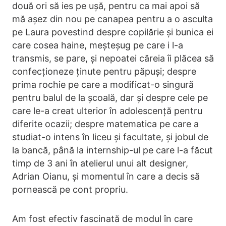
două ori să ies pe ușă, pentru ca mai apoi să
mă așez din nou pe canapea pentru a o asculta
pe Laura povestind despre copilărie și bunica ei
care cosea haine, meșteșug pe care i l-a
transmis, se pare, și nepoatei căreia îi plăcea să
confecționeze ținute pentru păpuși; despre
prima rochie pe care a modificat-o singură
pentru balul de la școală, dar și despre cele pe
care le-a creat ulterior în adolescență pentru
diferite ocazii; despre matematica pe care a
studiat-o intens în liceu și facultate, și jobul de
la bancă, până la internship-ul pe care l-a făcut
timp de 3 ani în atelierul unui alt designer,
Adrian Oianu, și momentul în care a decis să
pornească pe cont propriu.
Am fost efectiv fascinată de modul în care