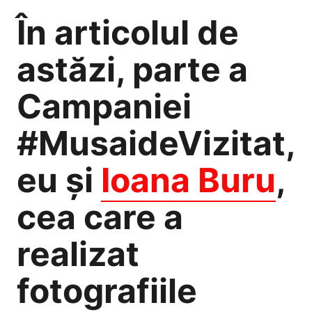
În articolul de
astăzi, parte a
Campaniei
#MusaideVizitat,
eu și
Ioana Buru
,
cea care a
realizat
fotografiile