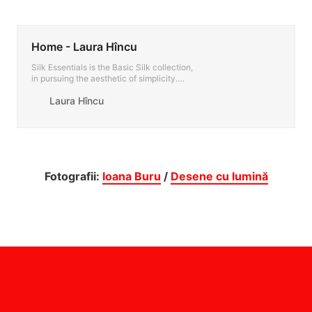
Home - Laura Hîncu
Silk Essentials is the Basic Silk collection,
in pursuing the aesthetic of simplicity.
Inspiring at the office, easy to wear in
Laura Hîncu
spare time.
Fotografii:
Ioana Buru
/
Desene cu lumină