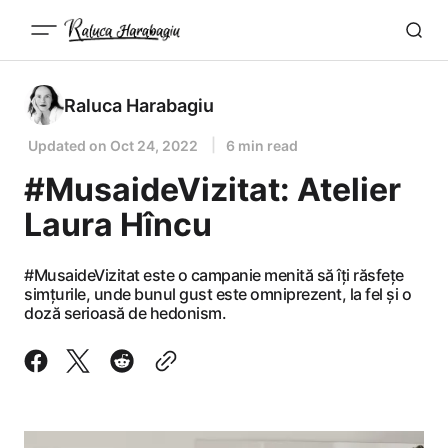
Raluca Harabagiu
Updated on
Oct 24, 2022
6 min read
#MusaideVizitat: Atelier
Laura Hîncu
#MusaideVizitat este o campanie menită să îți răsfețe
simțurile, unde bunul gust este omniprezent, la fel și o
doză serioasă de hedonism.