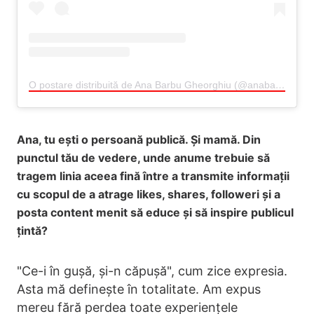
O postare distribuită de Ana Barbu Gheorghiu (@anabarbu_o)
Ana, tu ești o persoană publică. Și mamă. Din
punctul tău de vedere, unde anume trebuie să
tragem linia aceea fină între a transmite informații
cu scopul de a atrage likes, shares, followeri și a
posta content menit să educe și să inspire publicul
țintă?
"Ce-i în gușă, și-n căpușă", cum zice expresia.
Asta mă definește în totalitate. Am expus
mereu fără perdea toate experiențele