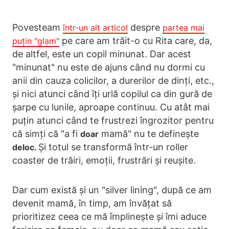
Povesteam
despre
într-un alt articol
partea mai
pe care am trăit-o cu Rita care, da,
puțin "glam"
de altfel, este un copil minunat. Dar acest
"minunat" nu este de ajuns când nu dormi cu
anii din cauza colicilor, a durerilor de dinți, etc.,
și nici atunci când îți urlă copilul ca din gură de
șarpe cu lunile, aproape continuu. Cu atât mai
puțin atunci când te frustrezi îngrozitor pentru
că simți că "a fi
mamă" nu te definește
doar
Și totul se transformă într-un roller
deloc.
coaster de trăiri, emoții, frustrări și reușite.
Dar cum există și un "silver lining", după ce am
devenit mamă, în timp, am învățat să
prioritizez ceea ce mă împlinește și îmi aduce