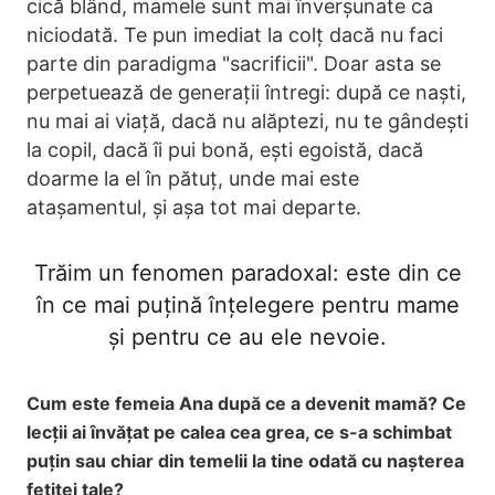
cică blând, mamele sunt mai înverșunate ca
niciodată. Te pun imediat la colț dacă nu faci
parte din paradigma "sacrificii". Doar asta se
perpetuează de generații întregi: după ce naști,
nu mai ai viață, dacă nu alăptezi, nu te gândești
la copil, dacă îi pui bonă, ești egoistă, dacă
doarme la el în pătuț, unde mai este
atașamentul, și așa tot mai departe.
Trăim un fenomen paradoxal: este din ce
în ce mai puțină înțelegere pentru mame
și pentru ce au ele nevoie.
Cum este femeia Ana după ce a devenit mamă? Ce
lecții ai învățat pe calea cea grea, ce s-a schimbat
puțin sau chiar din temelii la tine odată cu nașterea
fetiței tale?