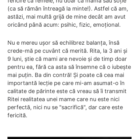
fericire ca femeie, nu doar ca mamă sau soție
(ca să rămân întreagă la minte!). Astfel că am,
astăzi, mai multă grijă de mine decât am avut
oricând până acum: psihic, fizic, emoțional.
Nu e mereu ușor să echilibrez balanța, însă
crede-mă pe cuvânt că merită. Rita, la 3 ani și
9 luni, știe că mami are nevoie și de timp doar
pentru ea, fără ca asta să însemne că o iubește
mai puțin. Ba din contră! Și poate că cea mai
importantă lecție pe care mi-am asumat-o în
calitate de părinte este că vreau să îi transmit
Ritei realitatea unei mame care nu este nici
perfectă, nici nu se "sacrifică", dar care este
fericită.