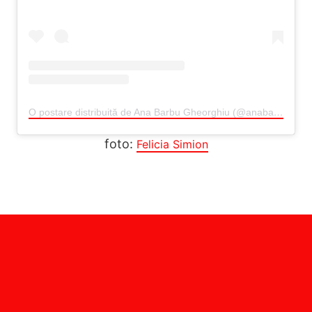
O postare distribuită de Ana Barbu Gheorghiu (@anabarbu_o)
foto:
Felicia Simion