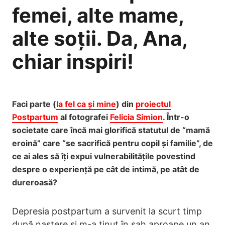
femei, alte mame,
alte soții. Da, Ana,
chiar inspiri!
Faci parte (
la fel ca și mine
) din
proiectul
Postpartum
al fotografei
Felicia Simion
. Într-o
societate care încă mai glorifică statutul de “mamă
eroină” care “se sacrifică pentru copil și familie”, de
ce ai ales să îți expui vulnerabilitățile povestind
despre o experiență pe cât de intimă, pe atât de
dureroasă?
Depresia postpartum a survenit la scurt timp
după naștere și m-a ținut în sah aproape un an