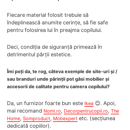
Fiecare material folosit trebuie să
îndeplinească anumite cerințe, să fie safe
pentru folosirea lui în preajma copilului.
Deci, condiția de siguranță primează în
detrimentul părții estetice.
Îmi poți da, te rog, câteva exemple de site-uri și /
sau branduri unde părinții pot găsi mobilier și
accesorii de calitate pentru camera copilului?
Da, un furnizor foarte bun este
😊. Apoi,
Ikea
mai recomand
,
,
Nomi.ro
Decorpentrucopii.ro
The
,
,
etc. (secțiunea
Home
Somproduct
Mobexpert
dedicată copiilor).