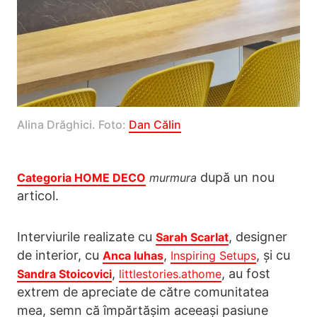
Alina Drăghici. Foto: 
Dan Călin
după un nou
Categoria HOME DECO
murmura
articol.
Interviurile realizate cu
, designer
Sarah Scarlat
de interior, cu
,
, și cu
Anca Iuhas
Inspiring Setups
,
, au fost
Sandra Stoicovici
littlestories.athome
extrem de apreciate de către comunitatea
mea, semn că împărtășim aceeași pasiune