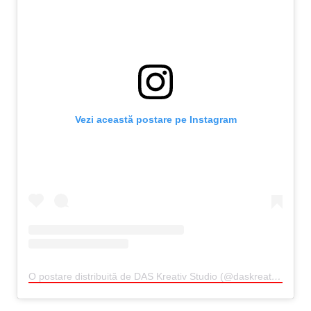
Vezi această postare pe Instagram
O postare distribuită de DAS Kreativ Studio (@daskreativstudio.ro)