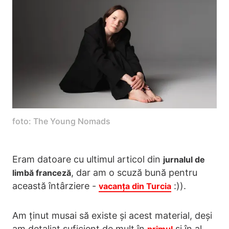
foto: The Young Nomads
Eram datoare cu ultimul articol din
jurnalul de
, dar am o scuză bună pentru
limbă franceză
această întârziere -
:)).
vacanța din Turcia
Am ținut musai să existe și acest material, deși
am detaliat suficient de mult în
și în al