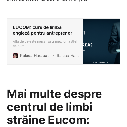
EUCOM: curs de limbă
engleză pentru antreprenori
Află de ce este musai să urmezi un astfel
de curs.
Raluca Harabagiu Blog
Raluca Harabagiu
Mai multe despre
centrul de limbi
străine Eucom: