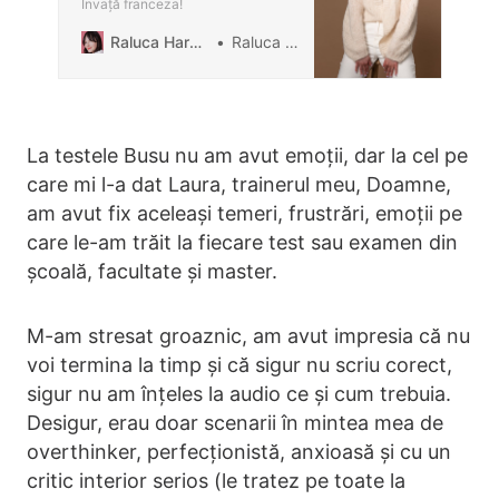
Învață franceza!
Raluca Harabagiu Blog
Raluca Harabagiu
La testele Busu nu am avut emoții, dar la cel pe
care mi l-a dat Laura, trainerul meu, Doamne,
am avut fix aceleași temeri, frustrări, emoții pe
care le-am trăit la fiecare test sau examen din
școală, facultate și master.
M-am stresat groaznic, am avut impresia că nu
voi termina la timp și că sigur nu scriu corect,
sigur nu am înțeles la audio ce și cum trebuia.
Desigur, erau doar scenarii în mintea mea de
overthinker, perfecționistă, anxioasă și cu un
critic interior serios (le tratez pe toate la