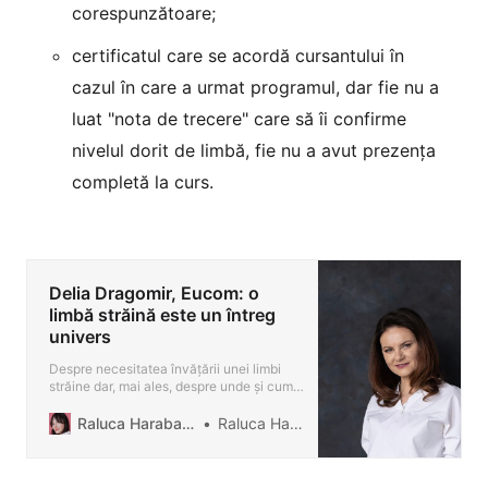
corespunzătoare;
certificatul care se acordă cursantului în
cazul în care a urmat programul, dar fie nu a
luat "nota de trecere" care să îi confirme
nivelul dorit de limbă, fie nu a avut prezența
completă la curs.
Delia Dragomir, Eucom: o
limbă străină este un întreg
univers
Despre necesitatea învățării unei limbi
străine dar, mai ales, despre unde și cum
poți învăța o limbă străină de la o echipă
profesionistă și dedicată.
Raluca Harabagiu Blog
Raluca Harabagiu