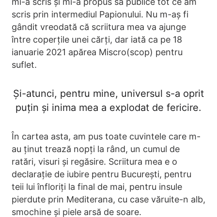
mi-a scris și mi-a propus să publice tot ce am
scris prin intermediul Papionului. Nu m-aș fi
gândit vreodată că scriitura mea va ajunge
între coperțile unei cărți, dar iată ca pe 18
ianuarie 2021 apărea Miscro(scop) pentru
suflet.
Și-atunci, pentru mine, universul s-a oprit
puțin și inima mea a explodat de fericire.
În cartea asta, am pus toate cuvintele care m-
au ținut trează nopți la rând, un cumul de
ratări, visuri și regăsire. Scriitura mea e o
declarație de iubire pentru București, pentru
teii lui înfloriți la final de mai, pentru insule
pierdute prin Mediterana, cu case văruite-n alb,
smochine și piele arsă de soare.