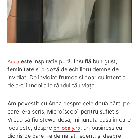
este inspirație pură. Insuflă bun gust,
Anca
feminitate și o doză de echilibru demne de
invidiat. De invidiat frumos și doar cu intenția
de a-ți înnobila la rândul tău viața.
Am povestit cu Anca despre cele două cărți pe
care le-a scris, Micro(scop) pentru suflet și
Vreau să fiu stewardesă, minunata casa în care
locuiește, despre
, un business cu
philocaly.ro
dichis pe care l-a demarat recent, și despre