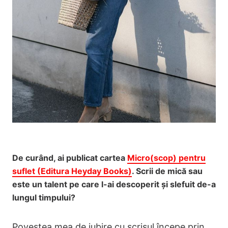
De curând, ai publicat cartea
Micro(scop) pentru
suflet (Editura Heyday Books)
. Scrii de mică sau
este un talent pe care l-ai descoperit și slefuit de-a
lungul timpului?
Povestea mea de iubire cu scrisul începe prin