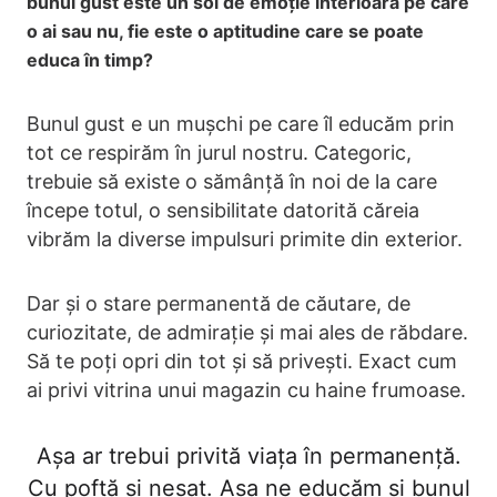
bunul gust este un soi de emoție interioară pe care
o ai sau nu, fie este o aptitudine care se poate
educa în timp?
Bunul gust e un mușchi pe care îl educăm prin
tot ce respirăm în jurul nostru. Categoric,
trebuie să existe o sămânță în noi de la care
începe totul, o sensibilitate datorită căreia
vibrăm la diverse impulsuri primite din exterior.
Dar și o stare permanentă de căutare, de
curiozitate, de admirație și mai ales de răbdare.
Să te poți opri din tot și să privești. Exact cum
ai privi vitrina unui magazin cu haine frumoase.
Așa ar trebui privită viața în permanență.
Cu poftă și nesaț. Așa ne educăm și bunul