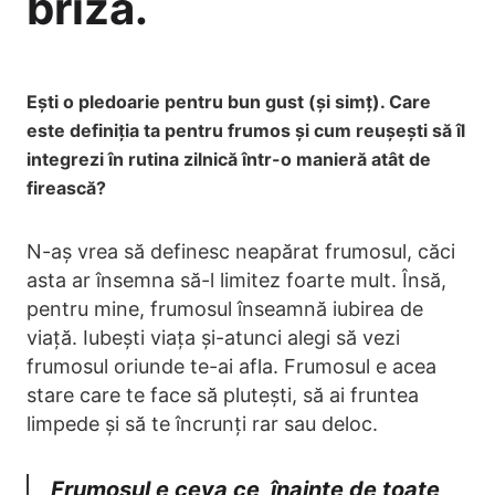
briză.
Ești o pledoarie pentru bun gust (și simț). Care
este definiția ta pentru frumos și cum reușești să îl
integrezi în rutina zilnică într-o manieră atât de
firească?
N-aș vrea să definesc neapărat frumosul, căci
asta ar însemna să-l limitez foarte mult. Însă,
pentru mine, frumosul înseamnă iubirea de
viață. Iubești viața și-atunci alegi să vezi
frumosul oriunde te-ai afla. Frumosul e acea
stare care te face să plutești, să ai fruntea
limpede și să te încrunți rar sau deloc.
Frumosul e ceva ce, înainte de toate,