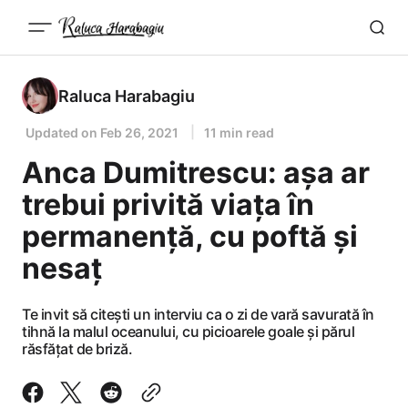
Raluca Harabagiu
Updated on
Feb 26, 2021
11 min read
Anca Dumitrescu: așa ar
trebui privită viața în
permanență, cu poftă și
nesaț
Te invit să citești un interviu ca o zi de vară savurată în
tihnă la malul oceanului, cu picioarele goale și părul
răsfățat de briză.