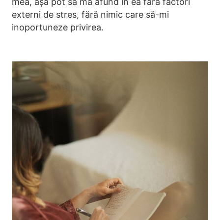
mea, așa pot să mă afund în ea fără factori
externi de stres, fără nimic care să-mi
inoportuneze privirea.