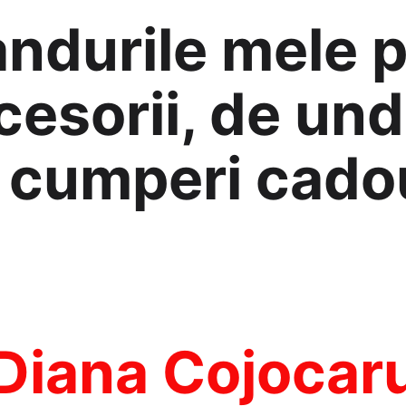
randurile mele 
ccesorii, de unde
cumperi cadou
Diana Cojocar