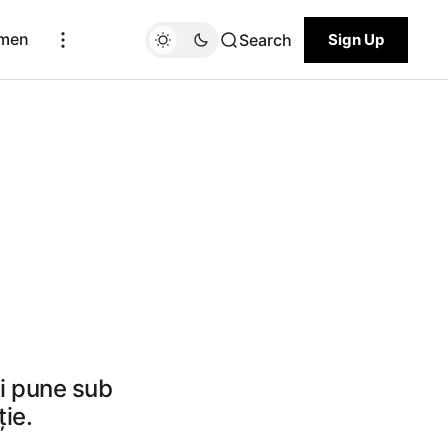
men
Search
Sign Up
ți pune sub
ție.