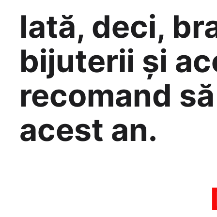
Iată, deci, b
bijuterii și a
recomand să 
acest an.