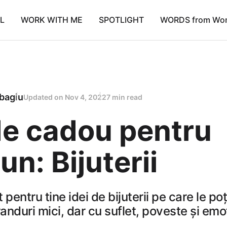
L
WORK WITH ME
SPOTLIGHT
WORDS from Wo
bagiu
Updated on
Nov 4, 2022
7 min read
de cadou pentru
un: Bijuterii
 pentru tine idei de bijuterii pe care le po
randuri mici, dar cu suflet, poveste și emo