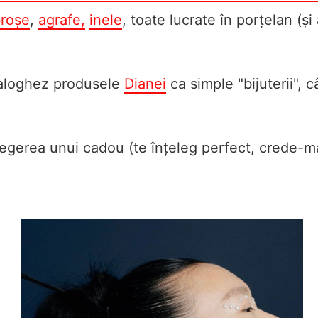
roșe
,
agrafe,
inele
, toate lucrate în porțelan (ș
ataloghez produsele
Dianei
ca simple "bijuterii", 
legerea unui cadou (te înțeleg perfect, crede-mă