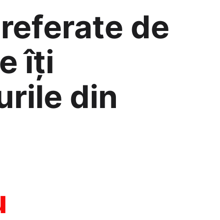
preferate de
 îți
rile din
u