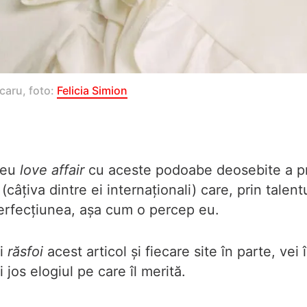
aru, foto: 
Felicia Simion
 meu
love affair
cu aceste podoabe deosebite a pr
(câțiva dintre ei internaționali) care, prin talent
perfecțiunea, așa cum o percep eu.
ei
răsfoi
acest articol și fiecare site în parte, vei
jos elogiul pe care îl merită.