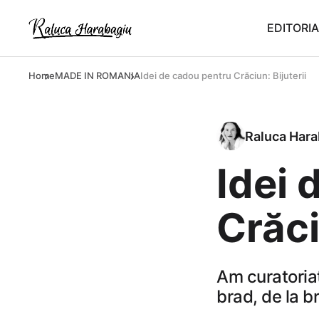
EDITORIA
Home
MADE IN ROMANIA
Idei de cadou pentru Crăciun: Bijuterii
Raluca Hara
Idei 
Crăci
Am curatoriat
brad, de la b